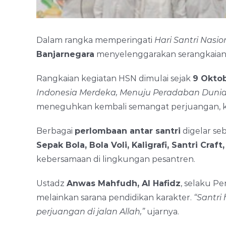
Dalam rangka memperingati
Hari Santri Nasi
Banjarnegara
menyelenggarakan serangkaian k
Rangkaian kegiatan HSN dimulai sejak
9 Okto
Indonesia Merdeka, Menuju Peradaban Dunia
meneguhkan kembali semangat perjuangan, kei
Berbagai
perlombaan antar santri
digelar se
Sepak Bola, Bola Voli, Kaligrafi, Santri Craf
kebersamaan di lingkungan pesantren.
Ustadz
Anwas Mahfudh, Al Hafidz
, selaku P
melainkan sarana pendidikan karakter.
“Santri
perjuangan di jalan Allah,”
ujarnya.