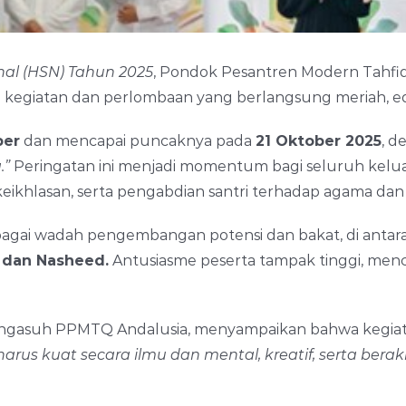
onal (HSN) Tahun 2025
, Pondok Pesantren Modern Tahf
egiatan dan perlombaan yang berlangsung meriah, eduka
ber
dan mencapai puncaknya pada
21 Oktober 2025
, 
.”
Peringatan ini menjadi momentum bagi seluruh kelua
khlasan, serta pengabdian santri terhadap agama dan t
bagai wadah pengembangan potensi dan bakat, di anta
t, dan Nasheed.
Antusiasme peserta tampak tinggi, me
engasuh PPMTQ Andalusia, menyampaikan bahwa kegiatan
 harus kuat secara ilmu dan mental, kreatif, serta ber