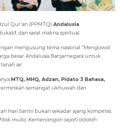
idzul Qur’an (PPMTQ)
Andalusia
tif, dan sarat makna spiritual.
dengan mengusung tema nasional
“Mengawal
rga besar Andalusia Banjarnegara untuk
anah air.
ranya
MTQ, MHQ, Adzan, Pidato 3 Bahasa,
ncerminkan semangat ukhuwah dan
 Hari Santri bukan sekadar ajang kompetisi,
akhlak mulia. Kemenangan sejati adalah