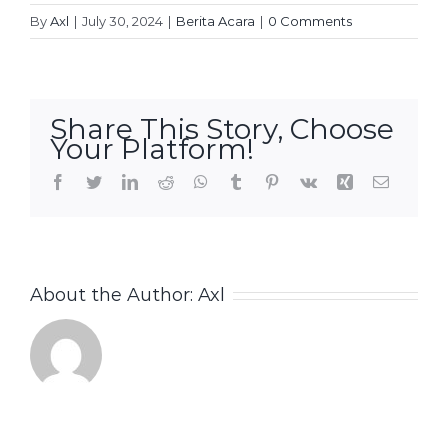
By
Axl
|
July 30, 2024
|
Berita Acara
|
0 Comments
Share This Story, Choose
Your Platform!
Facebook
Twitter
LinkedIn
Reddit
WhatsApp
Tumblr
Pinterest
Vk
Xing
Email
About the Author:
Axl